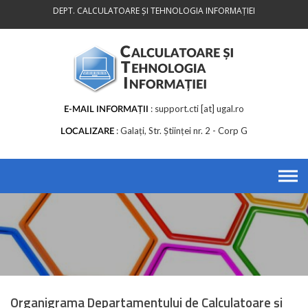
Skip
DEPT. CALCULATOARE ȘI TEHNOLOGIA INFORMAȚIEI
to
content
support.cti [at] ugal.ro
E-MAIL INFORMAȚII
Galați, Str. Științei nr. 2 - Corp G
LOCALIZARE
Organigrama Departamentului de Calculatoare și