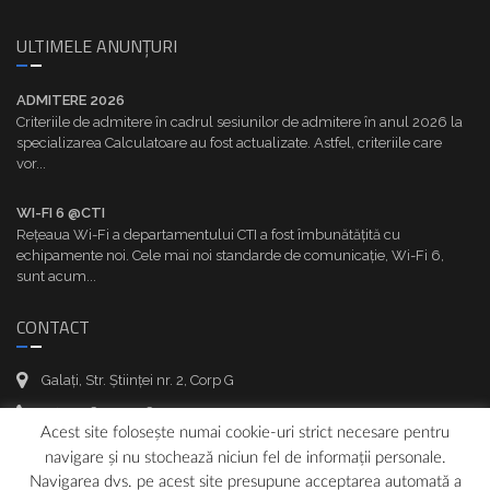
ULTIMELE ANUNȚURI
ADMITERE 2026
Criteriile de admitere în cadrul sesiunilor de admitere în anul 2026 la
specializarea Calculatoare au fost actualizate. Astfel, criteriile care
vor...
WI-FI 6 @CTI
Rețeaua Wi-Fi a departamentului CTI a fost îmbunătățită cu
echipamente noi. Cele mai noi standarde de comunicație, Wi-Fi 6,
sunt acum...
CONTACT
Galați, Str. Științei nr. 2, Corp G
+40 336 130 236
Acest site folosește numai cookie-uri strict necesare pentru
+40 236 470 905
navigare și nu stochează niciun fel de informații personale.
support.cti (at) ugal.ro
Navigarea dvs. pe acest site presupune acceptarea automată a