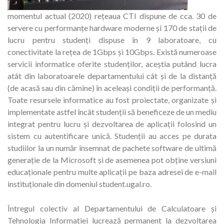
momentul actual (2020) rețeaua CTI dispune de cca. 30 de
servere cu performanțe hardware moderne și 170 de stații de
lucru pentru studenți dispuse în 9 laboratoare, cu
conectivitate la rețea de 1Gbps și 10Gbps. Există numeroase
servicii informatice oferite studenților, aceștia putând lucra
atât din laboratoarele departamentului cât și de la distanță
(de acasă sau din cămine) în aceleași condiții de performanță.
Toate resursele informatice au fost proiectate, organizate și
implementate astfel încât studenții să beneficeze de un mediu
integrat pentru lucru și dezvoltarea de aplicații folosind un
sistem cu autentificare unică. Studenții au acces pe durata
studiilor la un număr însemnat de pachete software de ultimă
generație de la Microsoft și de asemenea pot obține versiuni
educaționale pentru multe aplicații pe baza adresei de e-mail
instituționale din domeniul student.ugal.ro.
Întregul colectiv al Departamentului de Calculatoare și
Tehnologia Informației lucrează permanent la dezvoltarea