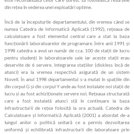
din rețea în vederea unei exploatări optime.
Încă de la începuturile departamentului, din vremea când se
numea Catedra de Informatică Aplicată (1992), rețeaua de
calculatoare a fost elementul central care a stat la baza
funcționării laboratoarelor de programare. Între anii 1991 și
1998 catedra a avut un număr de cca. 100 de stații de lucru
pentru studenți în laboratoarele sale iar aceste stații erau
deservite de 6 servere. Integrarea stațiilor (diskless încă de
atunci) era la vremea respectivă asigurată de un sistem
Novell. În anul 1998 departamentul s-a mutat în spațiile din
din corpul G și din corpul Y unde au fost instalate noi stații de
lucru și au fost achiziționate servere noi. Rețeaua structurată
care a fost instalată atunci stă în continuare la baza
infrastructurii de rețea folosită la ora actuală. Catedra de
Calculatoare și Informatică Aplicată (2001) a abordat de-a
lungul anilor o politică unitară ce a permis dezvoltarea
uniformă și echilibrată infrastructurii din laboratoare prin