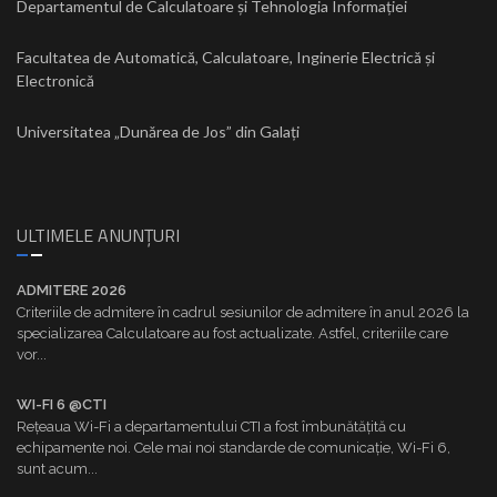
Departamentul de Calculatoare și Tehnologia Informației
Facultatea de Automatică, Calculatoare, Inginerie Electrică și
Electronică
Universitatea „Dunărea de Jos” din Galați
ULTIMELE ANUNȚURI
ADMITERE 2026
Criteriile de admitere în cadrul sesiunilor de admitere în anul 2026 la
specializarea Calculatoare au fost actualizate. Astfel, criteriile care
vor...
WI-FI 6 @CTI
Rețeaua Wi-Fi a departamentului CTI a fost îmbunătățită cu
echipamente noi. Cele mai noi standarde de comunicație, Wi-Fi 6,
sunt acum...