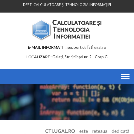
Skip
DEPT. CALCULATOARE ȘI TEHNOLOGIA INFORMAȚIEI
to
content
support.cti [at] ugal.ro
E-MAIL INFORMAȚII
Galați, Str. Științei nr. 2 - Corp G
LOCALIZARE
este rețeaua dedicată
CTI.UGAL.RO