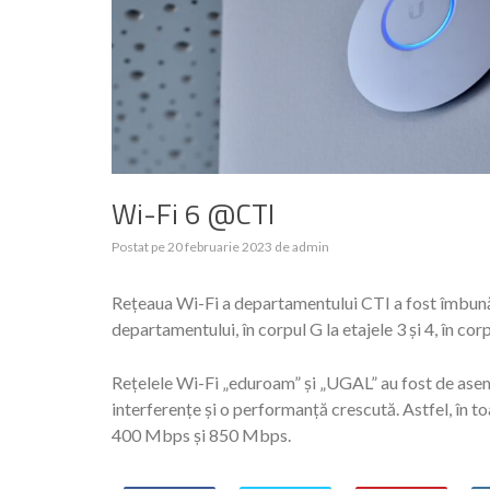
Wi-Fi 6 @CTI
Postat pe
20 februarie 2023
de
admin
Rețeaua Wi-Fi a departamentului CTI a fost îmbunăt
departamentului, în corpul G la etajele 3 și 4, în corp
Rețelele Wi-Fi „eduroam” și „UGAL” au fost de asem
interferențe și o performanță crescută. Astfel, în 
400 Mbps și 850 Mbps.