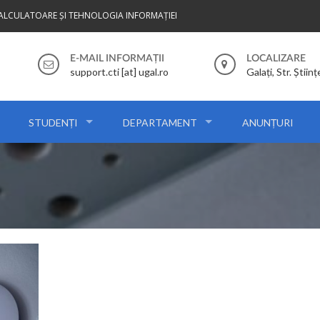
CALCULATOARE ȘI TEHNOLOGIA INFORMAȚIEI
E-MAIL INFORMAȚII
LOCALIZARE
support.cti [at] ugal.ro
Galați, Str. Științ
STUDENȚI
DEPARTAMENT
ANUNȚURI