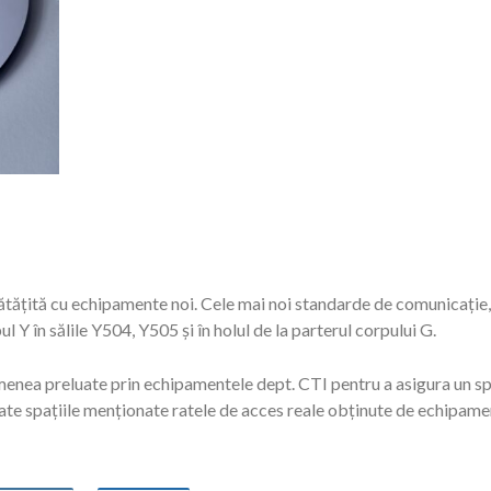
ățită cu echipamente noi. Cele mai noi standarde de comunicație, W
ul Y în sălile Y504, Y505 și în holul de la parterul corpului G.
enea preluate prin echipamentele dept. CTI pentru a asigura un sp
toate spațiile menționate ratele de acces reale obținute de echipame