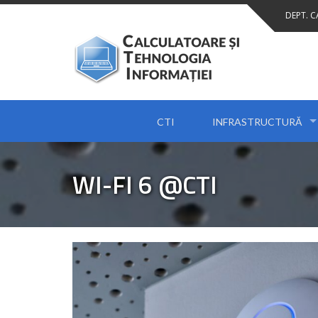
Skip
DEPT. 
to
content
CTI
INFRASTRUCTURĂ
WI-FI 6 @CTI