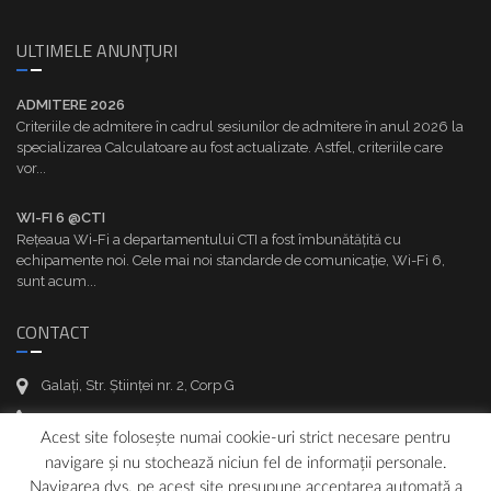
ULTIMELE ANUNȚURI
ADMITERE 2026
Criteriile de admitere în cadrul sesiunilor de admitere în anul 2026 la
specializarea Calculatoare au fost actualizate. Astfel, criteriile care
vor...
WI-FI 6 @CTI
Rețeaua Wi-Fi a departamentului CTI a fost îmbunătățită cu
echipamente noi. Cele mai noi standarde de comunicație, Wi-Fi 6,
sunt acum...
CONTACT
Galați, Str. Științei nr. 2, Corp G
+40 336 130 236
Acest site folosește numai cookie-uri strict necesare pentru
+40 236 470 905
navigare și nu stochează niciun fel de informații personale.
support.cti (at) ugal.ro
Navigarea dvs. pe acest site presupune acceptarea automată a