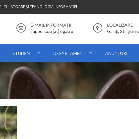
CALCULATOARE ȘI TEHNOLOGIA INFORMAȚIEI
E-MAIL INFORMAȚII
LOCALIZARE
support.cti [at] ugal.ro
Galați, Str. Științ
STUDENȚI
DEPARTAMENT
ANUNȚURI