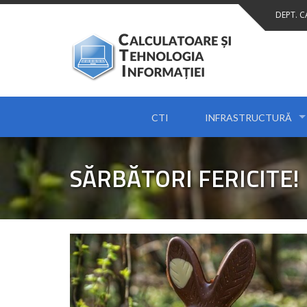
Skip
DEPT. 
to
content
CTI
INFRASTRUCTURĂ
SĂRBĂTORI FERICITE!