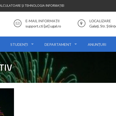
CALCULATOARE ȘI TEHNOLOGIA INFORMAȚIEI
E-MAIL INFORMAȚII
LOCALIZARE
support.cti [at] ugal.ro
Galați, Str. Științ
STUDENȚI
DEPARTAMENT
ANUNȚURI
TIV