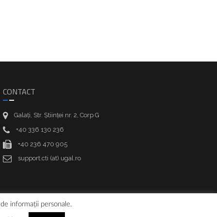
CONTACT
Galați, Str. Științei nr. 2, Corp G
+40 336 130 236
+40 236 470 905
support.cti (at) ugal.ro
 de informații personale.