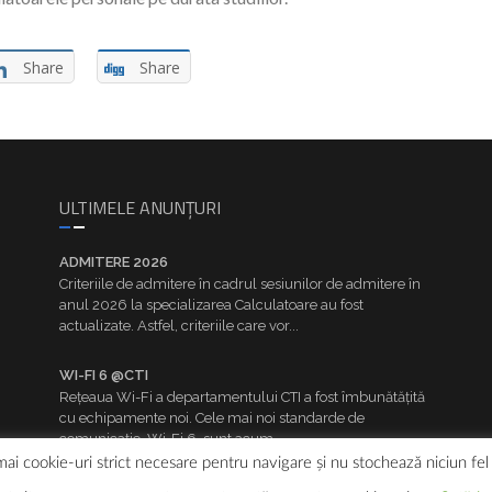
Share
Share
ULTIMELE ANUNȚURI
ADMITERE 2026
Criteriile de admitere în cadrul sesiunilor de admitere în
anul 2026 la specializarea Calculatoare au fost
actualizate. Astfel, criteriile care vor...
WI-FI 6 @CTI
Rețeaua Wi-Fi a departamentului CTI a fost îmbunătățită
cu echipamente noi. Cele mai noi standarde de
comunicație, Wi-Fi 6, sunt acum...
ai cookie-uri strict necesare pentru navigare și nu stochează niciun fel