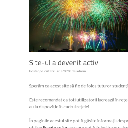
Site-ul a devenit activ
Postat pe
24 februarie 2020
de
admin
Sperăm ca acest site să fie de folos tuturor stude
Este recomandat ca toți utilizatorii lucrează în reț
au la dispoziție în cadrul rețelei.
În paginile acestui site pot fi găsite informații des
obține
licențe software
care pot fi folosite pe calc