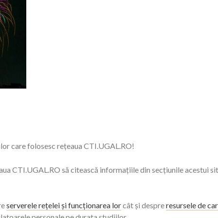
nților care folosesc rețeaua CTI.UGAL.RO!
eaua CTI.UGAL.RO să citească informațiile din secțiunile acestui sit
pre
serverele rețelei și funcționarea lor
cât și despre
resursele de ca
ulatoarele personale pe durata studiilor.